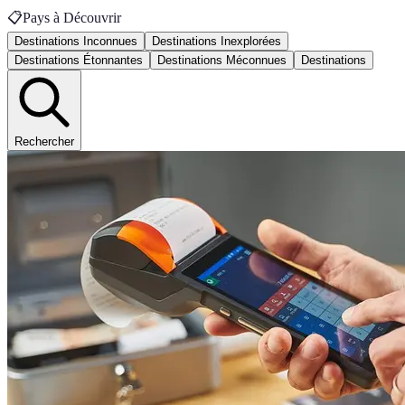
📋
Pays à Découvrir
Destinations Inconnues
Destinations Inexplorées
Destinations Étonnantes
Destinations Méconnues
Destinations
Rechercher