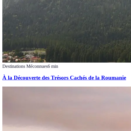
Destinations Méconnues
6
min
À la Découverte des Trésors Cachés de la Roumanie