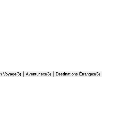
on Voyage
(
8
)
Aventuriers
(
8
)
Destinations Étranges
(
6
)