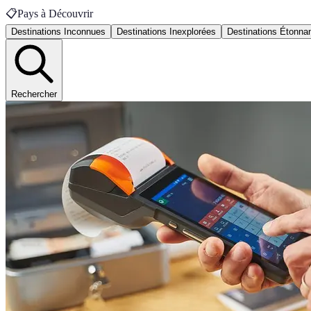
📋
Pays à Découvrir
Destinations Inconnues
Destinations Inexplorées
Destinations Étonna
Rechercher