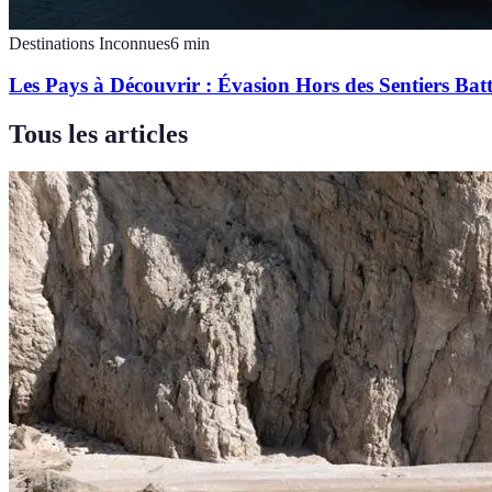
Destinations Inconnues
6
min
Les Pays à Découvrir : Évasion Hors des Sentiers Bat
Tous les articles