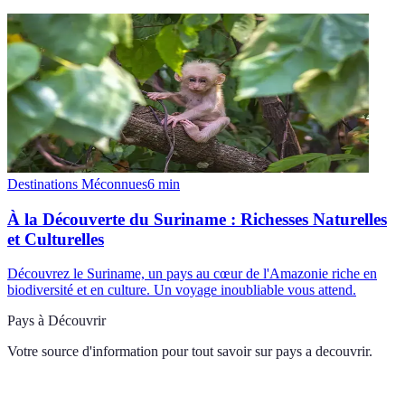
Destinations Méconnues
6
min
À la Découverte du Suriname : Richesses Naturelles
et Culturelles
Découvrez le Suriname, un pays au cœur de l'Amazonie riche en
biodiversité et en culture. Un voyage inoubliable vous attend.
Pays à Découvrir
Votre source d'information pour tout savoir sur
pays a decouvrir
.