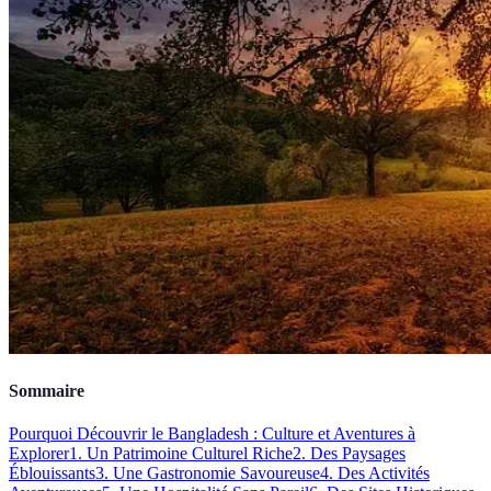
Sommaire
Pourquoi Découvrir le Bangladesh : Culture et Aventures à
Explorer
1. Un Patrimoine Culturel Riche
2. Des Paysages
Éblouissants
3. Une Gastronomie Savoureuse
4. Des Activités