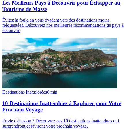
Les Meilleurs Pays à Découvrir pour Échapper au
Tourisme de Masse
Évitez la foule en vous évadant vers des destinations moins
fréquentées. Découvrez nos meilleures recommandations de pays à
découvrir.
Destinations Inexplorées
6
min
10 Destinations Inattendues à Explorer pour Votre
Prochain Voyage
Envie d'évasion ? Découvrez ces 10 destinations inattendues qui
surprendront et raviront votre prochain voyage.