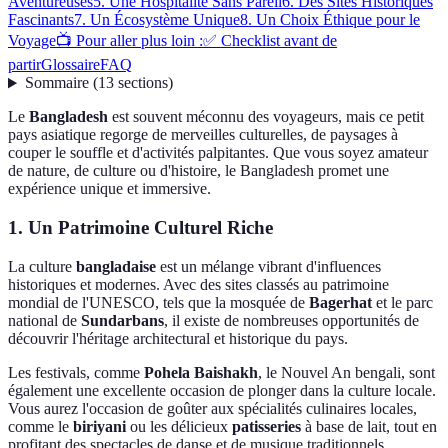
Aventureuses
5. Une Hospitalité Sans Pareil
6. Des Sites Historiques
Fascinants
7. Un Écosystème Unique
8. Un Choix Éthique pour le
Voyage
📺 Pour aller plus loin :
✅ Checklist avant de
partir
Glossaire
FAQ
Sommaire
(
13
sections
)
Le
Bangladesh
est souvent méconnu des voyageurs, mais ce petit
pays asiatique regorge de merveilles culturelles, de paysages à
couper le souffle et d'activités palpitantes. Que vous soyez amateur
de nature, de culture ou d'histoire, le Bangladesh promet une
expérience unique et immersive.
1. Un Patrimoine Culturel Riche
La culture
bangladaise
est un mélange vibrant d'influences
historiques et modernes. Avec des sites classés au patrimoine
mondial de l'UNESCO, tels que la mosquée de
Bagerhat
et le parc
national de
Sundarbans
, il existe de nombreuses opportunités de
découvrir l'héritage architectural et historique du pays.
Les festivals, comme
Pohela Baishakh
, le Nouvel An bengali, sont
également une excellente occasion de plonger dans la culture locale.
Vous aurez l'occasion de goûter aux spécialités culinaires locales,
comme le
biriyani
ou les délicieux
patisseries
à base de lait, tout en
profitant des spectacles de danse et de musique traditionnels.