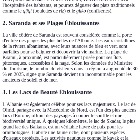
l'hospitalité des habitants, et pourrez déguster des plats traditionnels
comme le
qifqi
(boulettes de riz) et le
gliko
(confiseries).
2. Saranda et ses Plages Éblouissantes
La ville côtière de Saranda est souvent considérée comme la porte
d'entrée des plages les plus belles de l'Albanie. Les eaux cristallines
de la riviera albanienne, avec leurs nuances de bleu et vert, sont
parfaites pour se baigner et découvrir la vie marine. La plage de
Ksamil, à proximité, est particulièrement prisée pour ses îlots
pittoresques, accessibles à la nage. Selon les données du Ministère
du Tourisme, le nombre de visiteurs dans la région a augmenté de 30
% en 2025, signe que Saranda devient un incontournable pour les
amateurs de soleil et de mer.
3. Les Lacs de Beauté Éblouissante
L'Albanie est également célèbre pour ses lacs majestueux. Le lac de
Ohrid, partagé avec la Macédoine du Nord, est l'un des plus anciens
lacs d'Europe, offrant des paysages à couper le souffle et une
biodiversité unique. À quelques kilomètres, le lac de Skadar, le plus
grand lac des Balkans, est un véritable havre de paix pour les
ornithologues. Il abrite une faune riche, dont plusieurs espèces
d'oiseaux protégés. Les activités nautiques comme le kayak et la