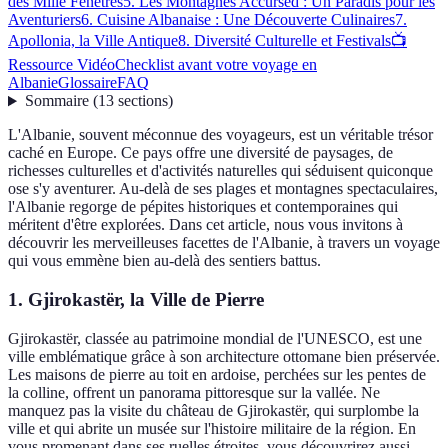
des Mille Fenêtres
5. Les Montagnes Accursed : Un Paradis pour les
Aventuriers
6. Cuisine Albanaise : Une Découverte Culinaires
7.
Apollonia, la Ville Antique
8. Diversité Culturelle et Festivals
📺
Ressource Vidéo
Checklist avant votre voyage en
Albanie
Glossaire
FAQ
Sommaire
(
13
sections
)
L'Albanie, souvent méconnue des voyageurs, est un véritable trésor
caché en Europe. Ce pays offre une diversité de paysages, de
richesses culturelles et d'activités naturelles qui séduisent quiconque
ose s'y aventurer. Au-delà de ses plages et montagnes spectaculaires,
l'Albanie regorge de pépites historiques et contemporaines qui
méritent d'être explorées. Dans cet article, nous vous invitons à
découvrir les merveilleuses facettes de l'Albanie, à travers un voyage
qui vous emmène bien au-delà des sentiers battus.
1. Gjirokastër, la Ville de Pierre
Gjirokastër, classée au patrimoine mondial de l'UNESCO, est une
ville emblématique grâce à son architecture ottomane bien préservée.
Les maisons de pierre au toit en ardoise, perchées sur les pentes de
la colline, offrent un panorama pittoresque sur la vallée. Ne
manquez pas la visite du château de Gjirokastër, qui surplombe la
ville et qui abrite un musée sur l'histoire militaire de la région. En
vous promenant dans ses ruelles étroites, vous découvrirez aussi