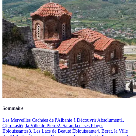
Sommaire
Les Merveilles Cachées de l'Albanie à Découvrir Absolument
1.
Gjirokastër, la Ville de Pierre
2. Saranda et ses Plages
Éblouissantes
3. Les Lacs de Beauté Éblouissante
4. Berat, la Ville