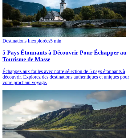
Destinations Inexplorées
5
min
5 Pays Étonnants à Découvrir Pour Échapper au
Tourisme de Masse
Échappez aux foules avec notre sélection de 5 pays étonnants à
découvrir. Explorez des destinations authentiques et uniques pour
votre prochain voyage.