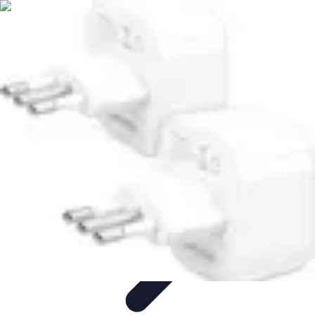
Pays à Découvrir
Aventuriers
Conseils de Voyage
Plages et Îles
Destinations
Inconnues
Inspiration Voyage
Pays à Découvrir