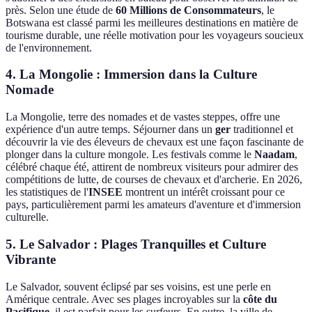
près. Selon une étude de
60 Millions de Consommateurs
, le
Botswana est classé parmi les meilleures destinations en matière de
tourisme durable, une réelle motivation pour les voyageurs soucieux
de l'environnement.
4. La Mongolie : Immersion dans la Culture
Nomade
La Mongolie, terre des nomades et de vastes steppes, offre une
expérience d'un autre temps. Séjourner dans un
ger
traditionnel et
découvrir la vie des éleveurs de chevaux est une façon fascinante de
plonger dans la culture mongole. Les festivals comme le
Naadam
,
célébré chaque été, attirent de nombreux visiteurs pour admirer des
compétitions de lutte, de courses de chevaux et d'archerie. En 2026,
les statistiques de l'
INSEE
montrent un intérêt croissant pour ce
pays, particulièrement parmi les amateurs d'aventure et d'immersion
culturelle.
5. Le Salvador : Plages Tranquilles et Culture
Vibrante
Le Salvador, souvent éclipsé par ses voisins, est une perle en
Amérique centrale. Avec ses plages incroyables sur la
côte du
Pacifique
, il est parfait pour les surfeurs. En outre, la ville de