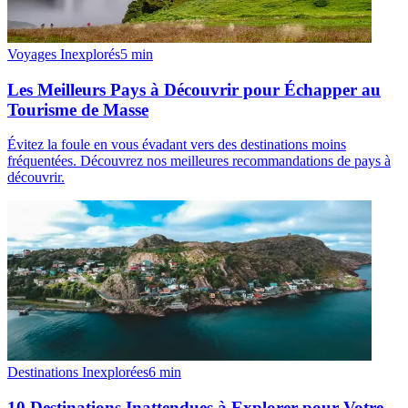
Voyages Inexplorés
5
min
Les Meilleurs Pays à Découvrir pour Échapper au
Tourisme de Masse
Évitez la foule en vous évadant vers des destinations moins
fréquentées. Découvrez nos meilleures recommandations de pays à
découvrir.
Destinations Inexplorées
6
min
10 Destinations Inattendues à Explorer pour Votre