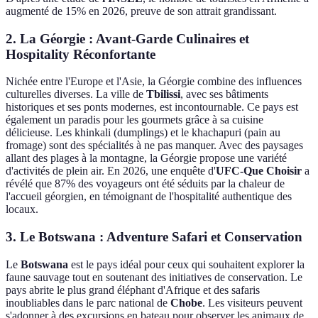
augmenté de 15% en 2026, preuve de son attrait grandissant.
2. La Géorgie : Avant-Garde Culinaires et
Hospitality Réconfortante
Nichée entre l'Europe et l'Asie, la Géorgie combine des influences
culturelles diverses. La ville de
Tbilissi
, avec ses bâtiments
historiques et ses ponts modernes, est incontournable. Ce pays est
également un paradis pour les gourmets grâce à sa cuisine
délicieuse. Les khinkali (dumplings) et le khachapuri (pain au
fromage) sont des spécialités à ne pas manquer. Avec des paysages
allant des plages à la montagne, la Géorgie propose une variété
d'activités de plein air. En 2026, une enquête d'
UFC-Que Choisir
a
révélé que 87% des voyageurs ont été séduits par la chaleur de
l'accueil géorgien, en témoignant de l'hospitalité authentique des
locaux.
3. Le Botswana : Adventure Safari et Conservation
Le
Botswana
est le pays idéal pour ceux qui souhaitent explorer la
faune sauvage tout en soutenant des initiatives de conservation. Le
pays abrite le plus grand éléphant d'Afrique et des safaris
inoubliables dans le parc national de
Chobe
. Les visiteurs peuvent
s'adonner à des excursions en bateau pour observer les animaux de