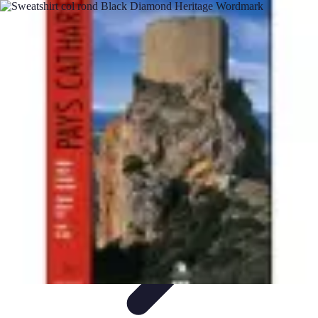
Pays à Découvrir
Aventuriers
Conseils de Voyage
Plages et Îles
Destinations
Inconnues
Inspiration Voyage
Pays à Découvrir