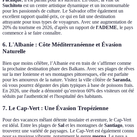
Suchitoto
est un centre artistique dynamique et un incontournable
pour les passionnés de culture. Le Salvador offre également un
excellent rapport qualité-prix, ce qui en fait une destination
attrayante pour tous types de voyageurs. Avec une augmentation de
20% du tourisme en 2026, d'après un rapport de
l'ADEME
, le pays
commence à se faire connaître.
6. L'Albanie : Côte Méditerranéenne et Évasion
Naturelle
Bien que moins célèbre, l’Albanie est en train de s’affirmer comme
la prochaine destination phare des Balkans. Avec ses plages de rêves
sur la mer Ionienne et ses montagnes pittoresques, elle est parfaite
pour les amoureux de la nature. Visitez la ville côtière de
Saranda
,
où vous pourrez déguster des plats typiques à base de poissons frais.
En 2026, une étude a démontré qu’environ 60% des visiteurs ont été
séduits par l'authenticité et l'hospitalité des habitants.
7. Le Cap-Vert : Une Évasion Tropézienne
Pour des vacances mêlant détente insulaire et aventure, le Cap-Vert
est idéal. Entre les plages de
Sal
et les montagnes de
Santiago
, vous
trouverez une variété de paysages. Le Cap-Vert est également connu
pour sa musique vibrante, notamment le genre
morna
. Le pays a