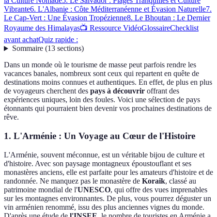
la Culture Nomade
5. Le Salvador : Plages Tranquilles et Culture
Vibrante
6. L'Albanie : Côte Méditerranéenne et Évasion Naturelle
7.
Le Cap-Vert : Une Évasion Tropézienne
8. Le Bhoutan : Le Dernier
Royaume des Himalayas
📺 Ressource Vidéo
Glossaire
Checklist
avant achat
Quiz rapide :
Sommaire
(
13
sections
)
Dans un monde où le tourisme de masse peut parfois rendre les
vacances banales, nombreux sont ceux qui repartent en quête de
destinations moins connues et authentiques. En effet, de plus en plus
de voyageurs cherchent des
pays à découvrir
offrant des
expériences uniques, loin des foules. Voici une sélection de pays
étonnants qui pourraient bien devenir vos prochaines destinations de
rêve.
1. L'Arménie : Un Voyage au Cœur de l'Histoire
L'Arménie, souvent méconnue, est un véritable bijou de culture et
d'histoire. Avec son paysage montagneux époustouflant et ses
monastères anciens, elle est parfaite pour les amateurs d'histoire et de
randonnée. Ne manquez pas le monastère de
Koraik
, classé au
patrimoine mondial de l'
UNESCO
, qui offre des vues imprenables
sur les montagnes environnantes. De plus, vous pourrez déguster un
vin arménien renommé, issu des plus anciennes vignes du monde.
D'après une étude de
l'INSEE
, le nombre de touristes en Arménie a