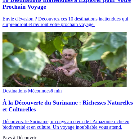
Prochain Voyage
Envie d'évasion ? Découvrez ces 10 destinations inattendues qui
surprendront et raviront votre prochain voyage.
Destinations Méconnues
6
min
À la Découverte du Suriname : Richesses Naturelles
et Culturelles
Découvrez le Suriname, un pays au cœur de l'Amazonie riche en
biodiversité et en culture. Un voyage inoubliable vous attend.
Pays à Découvrir