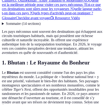
Cultures
5. Ouzbékistan : Entre Tradition et Modernité
FAQ
Quelle
est la meilleure période pour visiter ces pays méconnus ?
Est-ce que
ces destinations sont sûres pour les voyageurs ?
Quelle langue parle-
t-on dans ces pays ?
Quels types d'activités peut-on pratiquer ?
Glossaire
Checklist avant voyage
📺 Ressource Vidéo
Sommaire
(
14
sections
)
Les pays méconnus sont souvent des destinations qui échappent aux
circuits touristiques habituels, mais qui possèdent une richesse
culturelle et naturelle incroyable. Ils offrent une expérience
authentique loin de la surpopulation touristique. En 2026, le voyage
vers ces contrées inexplorées devient une tendance, attirant les
aventuriers en quête de nouveautés et d'authenticité.
1. Bhutan : Le Royaume du Bonheur
Le
Bhutan
est souvent considéré comme l'un des pays les plus
mystérieux du monde. La politique de « bonheur national brut » y
est une priorité, valorisant le bien-être des habitants. Ses paysages
montagneux spectaculaires et ses nombreux monastères, comme le
célèbre
Tiger's Nest
, offrent des opportunités inoubliables pour les
randonneurs et les passionnés de nature. En 2026, ce pays amorce
une démarche d’ouverture au tourisme, et il est conseillé de s’y
rendre avant que ses trésors ne deviennent trop connus. Selon une