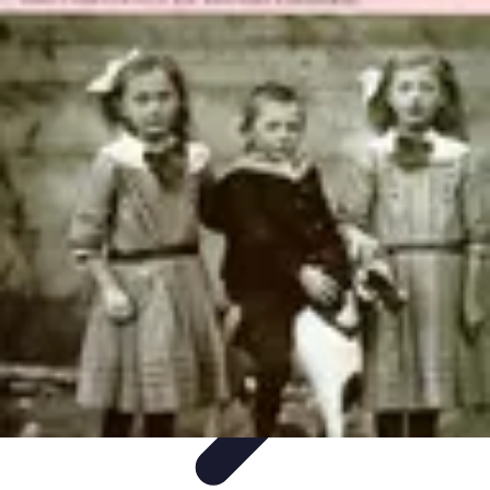
Pays à Découvrir
Aventuriers
Conseils de Voyage
Plages et Îles
Destinations
Inconnues
Inspiration Voyage
Pays à Découvrir