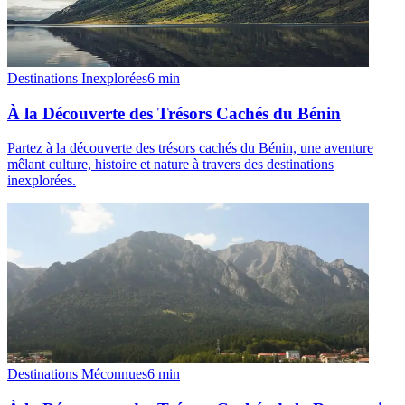
Destinations Inexplorées
6
min
À la Découverte des Trésors Cachés du Bénin
Partez à la découverte des trésors cachés du Bénin, une aventure
mêlant culture, histoire et nature à travers des destinations
inexplorées.
Destinations Méconnues
6
min