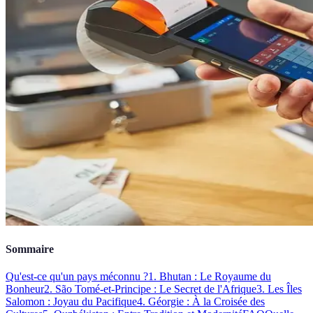
Sommaire
Qu'est-ce qu'un pays méconnu ?
1. Bhutan : Le Royaume du
Bonheur
2. São Tomé-et-Principe : Le Secret de l'Afrique
3. Les Îles
Salomon : Joyau du Pacifique
4. Géorgie : À la Croisée des