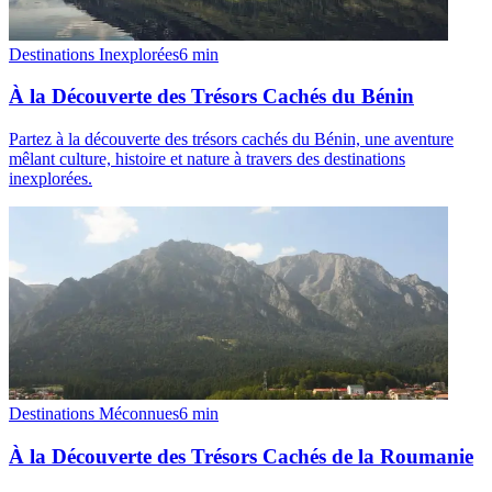
Destinations Inexplorées
6
min
À la Découverte des Trésors Cachés du Bénin
Partez à la découverte des trésors cachés du Bénin, une aventure
mêlant culture, histoire et nature à travers des destinations
inexplorées.
Destinations Méconnues
6
min
À la Découverte des Trésors Cachés de la Roumanie