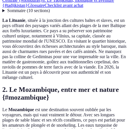
Centrale {#honduras}
8. Le Tadjikistan, montagne et aventure
{#tadjikistan}
Glossaire
Checklist avant achat
Sommaire
(
10
sections
)
La Lituanie
, située à la jonction des cultures baltes et slaves, est un
pays offrant des paysages variés allant des plages de la mer Baltique
aux forêts luxuriantes. Ce pays a su préserver son patrimoine
culturel unique, notamment à Vilnius, sa capitale, classée au
patrimoine mondial de l'UNESCO. En visitant le quartier historique,
vous découvrirez des richesses architecturales au style baroque, mais
aussi de charmantes rues pavées et des cafés animés. Ne manquez
pas la colline de Gediminas pour une vue imprenable sur la ville. En
matière de gastronomie, goûtez aux traditionnelles cepelinai, des
raviolis de pommes de terre farcis avec de la viande. En 2026, la
Lituanie est un pays à découvrir pour son authenticité et son
mélange culturel.
2. Le Mozambique, entre mer et nature
{#mozambique}
Le
Mozambique
est une destination souvent oubliée par les
voyageurs, mais qui vaut vraiment le détour. Avec ses longues
plages de sable blanc et ses récifs coralliens, ce pays est parfait pour
les amateurs de plongée et de snorkeling. Les eaux turquoise de