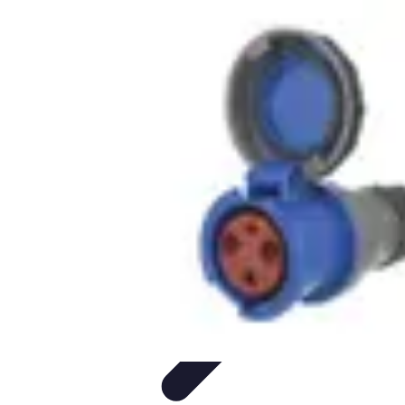
Pays à Découvrir
Aventuriers
Conseils de Voyage
Plages et Îles
Destinations
Inconnues
Inspiration Voyage
Pays à Découvrir