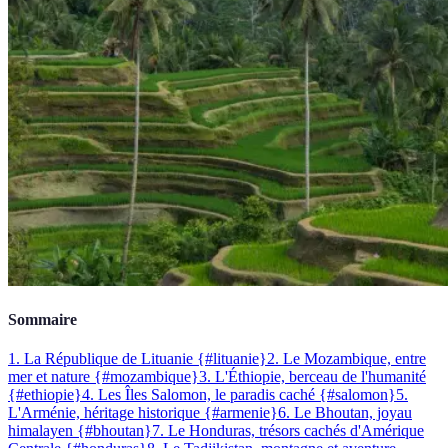
Sommaire
1. La République de Lituanie {#lituanie}
2. Le Mozambique, entre
mer et nature {#mozambique}
3. L'Éthiopie, berceau de l'humanité
{#ethiopie}
4. Les Îles Salomon, le paradis caché {#salomon}
5.
L'Arménie, héritage historique {#armenie}
6. Le Bhoutan, joyau
himalayen {#bhoutan}
7. Le Honduras, trésors cachés d'Amérique