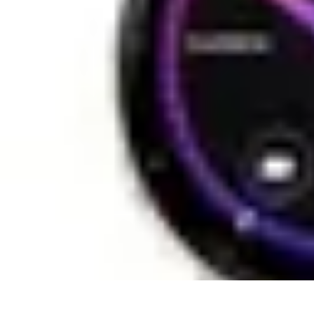
Pays à Découvrir
Aventuriers
Conseils de Voyage
Plages et Îles
Destinations Inconnues
I
Pays à Découvrir